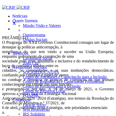
Plano de prevenção
Notícias
Quem Somos
Missão Visão e Valores
Organograma
PREÂMBULO
Orgãos Sociais
O Programa do XXII Governo Constitucional consagra um lugar de
destaque às políticas anticorrupção, à
semelhança do que tem vindo a suceder na União Europeia,
Serviços
enquanto instrumento de construção de uma
Lavandaria Social
sociedade mais justa, igualitária e inclusiva e do restabelecimento de
Auto Crif
laços de confiança sólidos entre os
Respostas Sociais
cidadãos, as comunidades e as suas instituições democráticas,
SOCIOEDUCATIVA
confiando aos cidadãos o papel de atores
Centro de Atividades e Capacitação para a Inclusão
no combate e denuncia de praticas de corrupção de que tenham
Centro de Reabilitação e Capacitação Profissional
conhecimento em virtude das suas funções
Centro de Recursos para a Inclusão
e protegendo-os por isso. A 18 de março de 2021, o Governo
Centro de Recursos Local
aprovou a versão final da Estratégia Nacional
POAPMC
Anticorrupção 2020 -2024 (Estratégia), nos termos da Resolução do
Colaborar
Conselho de Ministros n.º 37/2021, de
Faça-se Sócio
6 de abril, constando desta Estratégia, sete prioridades essenciais:
Seja Benemérito
a.
IRS Solidário