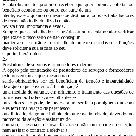
É absolutamente proibido receber qualquer prenda, oferta ou
benefício económico ou outro por parte de um
utente, exceto quando o mesmo se destinar a todos os trabalhadores
de forma não individualizada e não
revista uma importância elevada.
Sempre que o trabalhador, estagiário ou outro colaborador verificar
que existe o risco sério de não conseguir
manter a sua isenção e imparcialidade no exercício das suas funções
deve solicitar a sua escusa ao seu
superior hierárquico.
2.4
Prestadores de serviços e fornecedores externos
A opção pela contratação de prestadores de serviços e fornecedores
externos em áreas que, mesmo não
sendo obrigatórios por lei, beneficiam da isenção e imparcialidade
de alguém que é externo à Instituição, é
uma medida de garante, em princípio, o tratamento das questões de
forma isenta. Todavia, a escolha destes
prestadores não pode, de modo algum, ser feita por alguém que com
eles tem uma relação de parentesco
ou afinidade, de grande intimidade ou grave inimizade, devendo, no
momento da seleção e assinatura do
contrato, a pessoa em causa afastar-se e não tomar parte da seleção,
nem assinar o contrato a efetivar a
contratação.Plano de Prevenção de Riscos de Corrupção e infrações