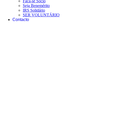
Faça-se Sócio
Seja Benemérito
IRS Solidário
SER VOLUNTÁRIO
Contacto