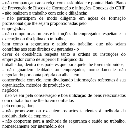
- não compareçam ao serviço com assiduidade e pontualidade;Plano
de Prevenção de Riscos de Corrupção e infrações Conexas do CRIF
- não realizem o trabalho com zelo e diligência;
- não participem de modo diligente em ações de formação
profissional que lhe sejam proporcionadas pelo
empregador;
- não cumpram as ordens e instruções do empregador respeitantes a
execução ou disciplina do trabalho,
bem como a segurança e saúde no trabalho, que não sejam
contrárias aos seus direitos ou garantias - o
dever de obediência respeita tanto a ordens ou instruções do
empregador como de superior hierárquico do
trabalhador, dentro dos poderes que por aquele lhe forem atribuídos;
- não guardem lealdade ao empregador, nomeadamente não
negociando por conta própria ou alheia em
concorrência com ele, nem divulgando informações referentes à sua
organização, métodos de produção ou
negócios;
- não velem pela conservação e boa utilização de bens relacionados
com o trabalho que lhe forem confiados
pelo empregador;
- não promovam ou executem os actos tendentes à melhoria da
produtividade da empresa;
- não cooperem para a melhoria da segurança e saúde no trabalho,
nomeadamente por intermédio dos