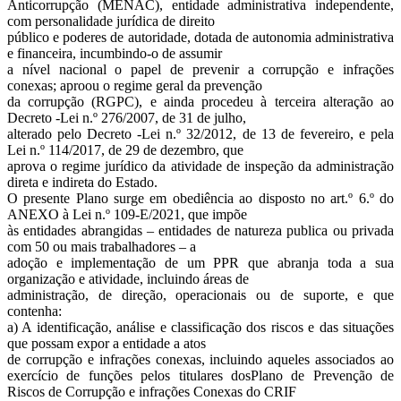
Anticorrupção (MENAC), entidade administrativa independente,
com personalidade jurídica de direito
público e poderes de autoridade, dotada de autonomia administrativa
e financeira, incumbindo-o de assumir
a nível nacional o papel de prevenir a corrupção e infrações
conexas; aproou o regime geral da prevenção
da corrupção (RGPC), e ainda procedeu à terceira alteração ao
Decreto -Lei n.º 276/2007, de 31 de julho,
alterado pelo Decreto -Lei n.º 32/2012, de 13 de fevereiro, e pela
Lei n.º 114/2017, de 29 de dezembro, que
aprova o regime jurídico da atividade de inspeção da administração
direta e indireta do Estado.
O presente Plano surge em obediência ao disposto no art.º 6.º do
ANEXO à Lei n.º 109-E/2021, que impõe
às entidades abrangidas – entidades de natureza publica ou privada
com 50 ou mais trabalhadores – a
adoção e implementação de um PPR que abranja toda a sua
organização e atividade, incluindo áreas de
administração, de direção, operacionais ou de suporte, e que
contenha:
a) A identificação, análise e classificação dos riscos e das situações
que possam expor a entidade a atos
de corrupção e infrações conexas, incluindo aqueles associados ao
exercício de funções pelos titulares dosPlano de Prevenção de
Riscos de Corrupção e infrações Conexas do CRIF