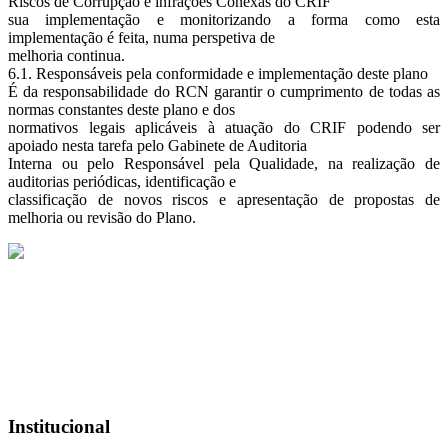
Riscos de Corrupção e infrações Conexas do CRIF
sua implementação e monitorizando a forma como esta
implementação é feita, numa perspetiva de
melhoria continua.
6.1. Responsáveis pela conformidade e implementação deste plano
É da responsabilidade do RCN garantir o cumprimento de todas as
normas constantes deste plano e dos
normativos legais aplicáveis à atuação do CRIF podendo ser
apoiado nesta tarefa pelo Gabinete de Auditoria
Interna ou pelo Responsável pela Qualidade, na realização de
auditorias periódicas, identificação e
classificação de novos riscos e apresentação de propostas de
melhoria ou revisão do Plano.
R. das Pedreiras 470,
2495-650 Fátima
geral@crif.pt
249 530 150
Institucional