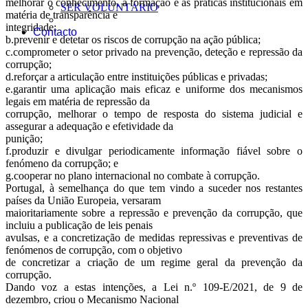
melhorar o conhecimento, a formação e as práticas institucionais em
SER VOLUNTÁRIO
matéria de transparência e
integridade;
Contacto
b.prevenir e detetar os riscos de corrupção na ação pública;
c.comprometer o setor privado na prevenção, deteção e repressão da
corrupção;
d.reforçar a articulação entre instituições públicas e privadas;
e.garantir uma aplicação mais eficaz e uniforme dos mecanismos
legais em matéria de repressão da
corrupção, melhorar o tempo de resposta do sistema judicial e
assegurar a adequação e efetividade da
punição;
f.produzir e divulgar periodicamente informação fiável sobre o
fenómeno da corrupção; e
g.cooperar no plano internacional no combate à corrupção.
Portugal, à semelhança do que tem vindo a suceder nos restantes
países da União Europeia, versaram
maioritariamente sobre a repressão e prevenção da corrupção, que
incluiu a publicação de leis penais
avulsas, e a concretização de medidas repressivas e preventivas de
fenómenos de corrupção, com o objetivo
de concretizar a criação de um regime geral da prevenção da
corrupção.
Dando voz a estas intenções, a Lei n.º 109-E/2021, de 9 de
dezembro, criou o Mecanismo Nacional