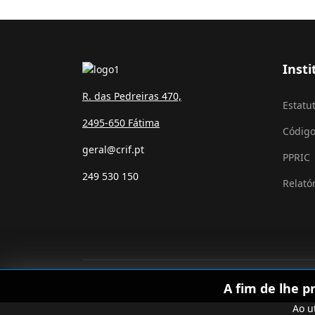
Insti
R. das Pedreiras 470,
Estatu
2495-650 Fátima
Código
geral@crif.pt
PPRIC
249 530 150
Relató
A fim de lhe p
Ao u