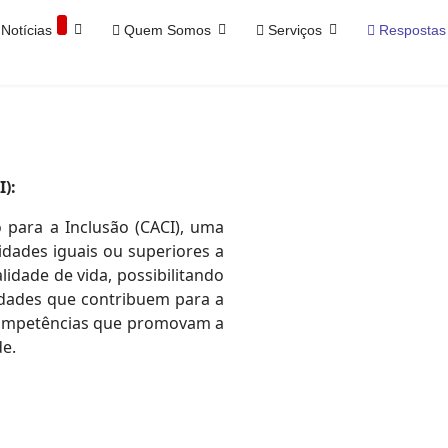
Notícias
Quem Somos
Serviços
Respostas 
):
o para a Inclusão (CACI), uma
idades iguais ou superiores a
idade de vida, possibilitando
idades que contribuem para a
competências que promovam a
de.