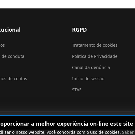
tucional
RGPD
tos
Tratamento de cookies
 de conduta
Política de Privacidade
Canal da denúncia
rios de contas
Início de sessão
STAF
roporcionar a melhor experiência on-line este site u
tilizar o nosso website, você concorda com o uso de cookies.
Saber